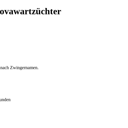
Hovawartzüchter
et nach Zwingernamen.
hunden