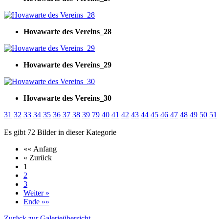
Hovawarte des Vereins_28
Hovawarte des Vereins_29
Hovawarte des Vereins_30
31
32
33
34
35
36
37
38
39
79
40
41
42
43
44
45
46
47
48
49
50
51
Es gibt 72 Bilder in dieser Kategorie
«« Anfang
« Zurück
1
2
3
Weiter »
Ende »»
Zurück zur Galerieübersicht